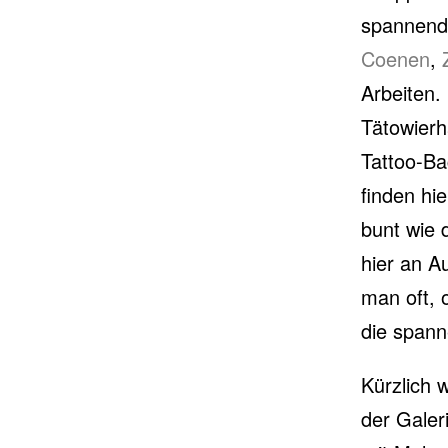
spannende
Coenen
,
Arbeiten.
Tätowierh
Tattoo-B
finden hie
bunt wie 
hier an A
man oft, 
die span
Kürzlich 
der Galer