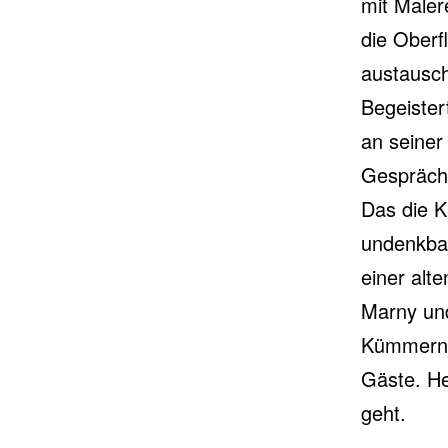
mit Maler
die Oberf
austausch
Begeister
an seiner
Gespräche
Das die K
undenkbar
einer alt
Marny und
Kümmern s
Gäste. He
geht.