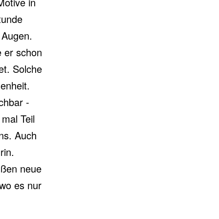
Motive in
Stunde
e Augen.
e er schon
et. Solche
enheit.
chbar -
mal Teil
ens. Auch
rin.
üßen neue
 wo es nur