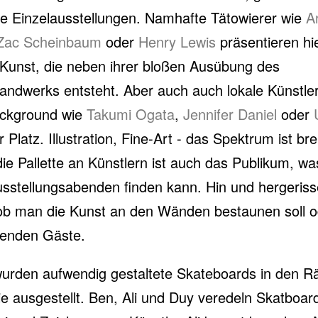
 Einzelausstellungen. Namhafte Tätowierer wie
A
Zac Scheinbaum
oder
Henry Lewis
präsentieren hie
 Kunst, die neben ihrer bloßen Ausübung des
andwerks entsteht. Aber auch auch lokale Künstle
ackground wie
Takumi Ogata
,
Jennifer Daniel
oder
r Platz. Illustration, Fine-Art - das Spektrum ist bre
die Pallette an Künstlern ist auch das Publikum, w
usstellungsabenden finden kann. Hin und hergeriss
ob man die Kunst an den Wänden bestaunen soll 
nenden Gäste.
wurden aufwendig gestaltete Skateboards in den 
ie ausgestellt. Ben, Ali und Duy veredeln Skatboa