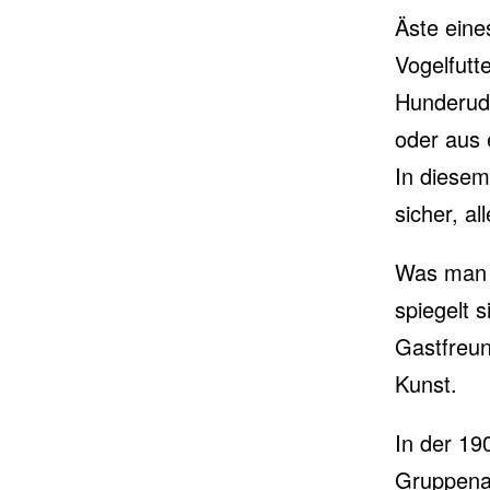
Äste eine
Vogelfutt
Hunderude
oder aus 
In diesem
sicher, al
Was man h
spiegelt 
Gastfreun
Kunst.
In der 19
Gruppenau