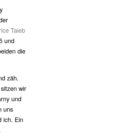
y
der
ice Taieb
55 und
eiden die
nd zäh.
 sitzen wir
arny und
n uns
 ich. Ein
.