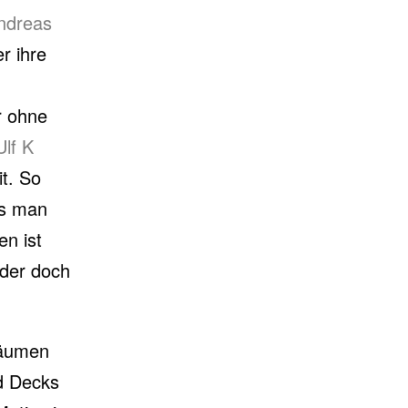
ndreas
r ihre
r ohne
Ulf K
it. So
as man
en ist
oder doch
Räumen
rd Decks