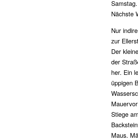
Samstag.
Nächste W
Nur indir
zur Eller
Der klein
der Straße
her. Ein 
üppigen B
Wasserscha
Mauervors
Stiege am 
Backstein
Maus. Mäu