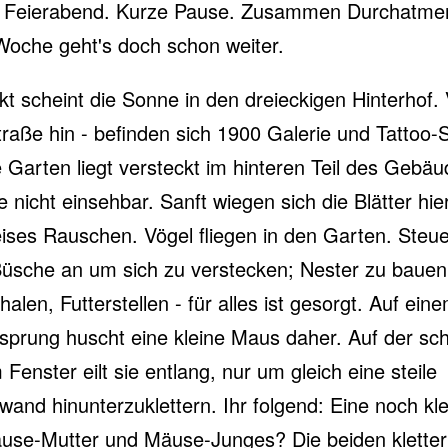
 Feierabend. Kurze Pause. Zusammen Durchatme
oche geht's doch schon weiter.
ekt scheint die Sonne in den dreieckigen Hinterhof.
straße hin - befinden sich 1900 Galerie und Tattoo-S
e Garten liegt versteckt im hinteren Teil des Gebä
 nicht einsehbar. Sanft wiegen sich die Blätter hie
leises Rauschen. Vögel fliegen in den Garten. Steue
üsche an um sich zu verstecken; Nester zu bauen
len, Futterstellen - für alles ist gesorgt. Auf ein
prung huscht eine kleine Maus daher. Auf der sc
Fenster eilt sie entlang, nur um gleich eine steile
wand hinunterzuklettern. Ihr folgend: Eine noch kl
se-Mutter und Mäuse-Junges? Die beiden kletter