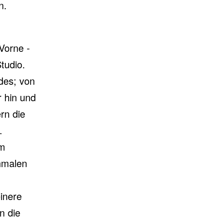
n.
 Vorne -
tudio.
udes; von
r hin und
rn die
.
em
hmalen
einere
n die