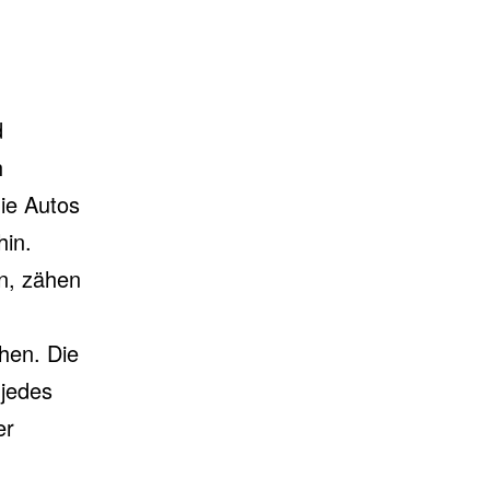
d
h
ie Autos
hin.
en, zähen
hen. Die
 jedes
er