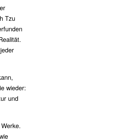
er
ih Tzu
erfunden
ealität.
jeder
kann,
ie wieder:
tur und
e Werke.
wie