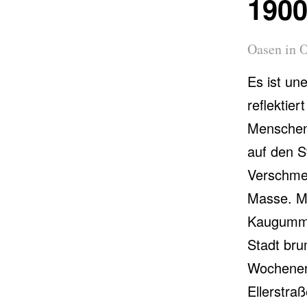
1900
Oasen in O
Es ist un
reflektier
Menschen
auf den S
Verschmel
Masse. Me
Kaugummi 
Stadt bru
Wochenend
Ellerstraß